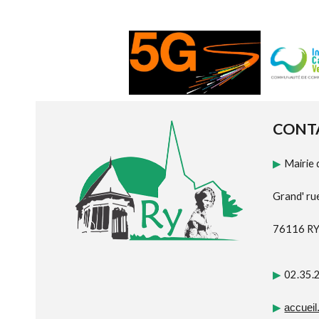
CONT
Mairie 
▶
Grand' ru
76116 R
02.35.
▶
▶
accueil