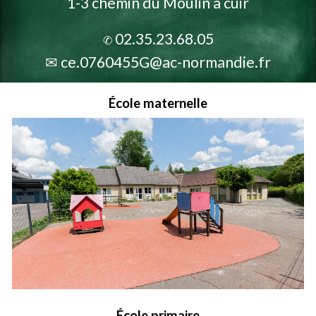
1-3 chemin du Moulin à cuir
02.35.23.68.05
✆
✉
ce.0760455G@ac-normandie.fr
École maternelle
École primaire